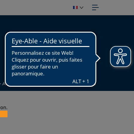
NUMÉRISER
Email
contact@quadrilaser.com
STUDIO PHOTOGRAPHIQUE
ATELIER DE NUMÉRISATION
NUMÉRISATION DE FONDS
PUBLIER
Accessibilité : partiellement conforme
CRÉATION GRAPHIQUE
PHOTOGRAVURE
FABRICATION
IMPRIMER
TIRAGES PHOTOS