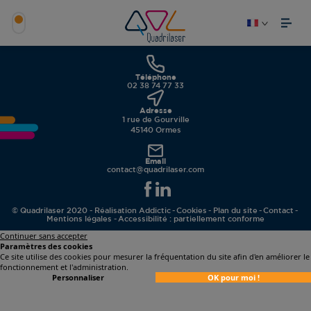
Téléphone
02 38 74 77 33
Adresse
1 rue de Gourville
45140 Ormes
Email
contact@quadrilaser.com
NUMÉRISER
© Quadrilaser 2020 - Réalisation
Addictic
Cookies
Plan du site
Contact
Mentions légales
Accessibilité : partiellement conforme
STUDIO PHOTOGRAPHIQUE
ATELIER DE NUMÉRISATION
NUMÉRISATION DE FONDS
PUBLIER
CRÉATION GRAPHIQUE